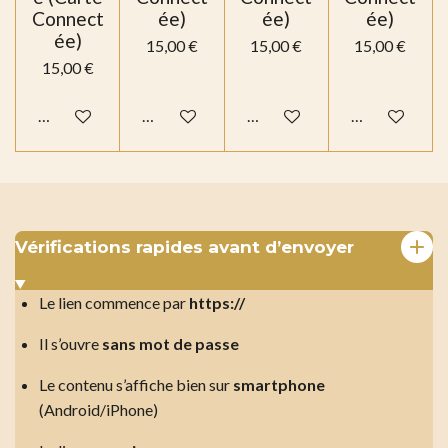
Connect
ée)
ée)
ée)
ée)
15,00 €
15,00 €
15,00 €
15,00 €
Voir les détails
Voir les détails
Voir les détails
Voir les détail
Vérifications rapides avant d’envoyer
Le lien commence par
https://
Il s’ouvre
sans mot de passe
Le contenu s’affiche bien sur
smartphone
(Android/iPhone)