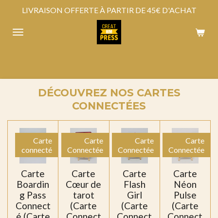
LIVRAISON OFFERTE À PARTIR DE 45€ D'ACHAT
Passer
au
contenu
principal
DÉCOUVREZ NOS CARTES
CONNECTÉES
Carte
Carte
Carte
Carte
connecté
Connectée
Connectée
Connectée
Carte
Carte
Carte
Carte
Boardin
Cœur de
Flash
Néon
g Pass
tarot
Girl
Pulse
Connect
(Carte
(Carte
(Carte
é (Carte
Connect
Connect
Connect