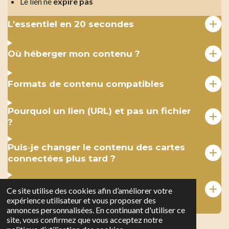
Le lien ne
expire pas
L’essentiel en 20 secondes
Où héberger mon contenu ?
Formats de contenu compatibles
Pourquoi un lien (URL) et pas un fichier
?
Puis‑je changer le contenu des cartes
connectées plus tard ?
Pouvez‑vous héberger le fichier pour
Ce site utilise des cookies afin d’améliorer votre
moi ?
expérience utilisateur et vous proposer des
annonces personnalisées. En continuant d'utiliser ce
site, vous confirmez que vous acceptez notre