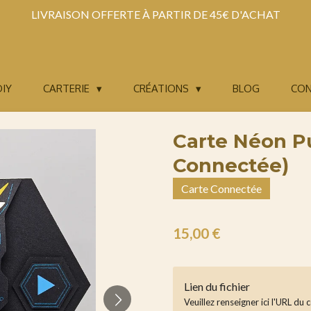
LIVRAISON OFFERTE À PARTIR DE 45€ D'ACHAT
DIY
CARTERIE
CRÉATIONS
BLOG
CO
Carte Néon Pu
Connectée)
Carte Connectée
15,00 €
Lien du fichier
Veuillez renseigner ici l'URL du