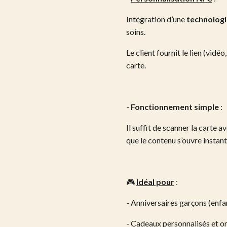
Intégration d’une
technolog
soins.
Le client fournit le lien (vidéo
carte.
-
Fonctionnement simple
:
Il suffit de scanner la cart
que le contenu s’ouvre insta
🎮
Idéal pour
:
- Anniversaires garçons (enfa
- Cadeaux personnalisés et o