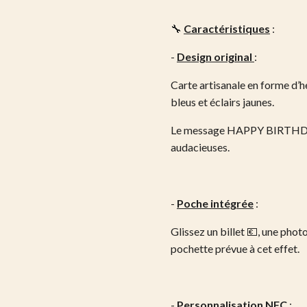
🔧
Caractéristiques
:
-
Design original
:
Carte artisanale en forme d’h
bleus et éclairs jaunes.
Le message HAPPY BIRTHDAY 
audacieuses.
-
Poche intégrée
:
Glissez un billet 💶, une phot
pochette prévue à cet effet.
-
Personnalisation NFC
: