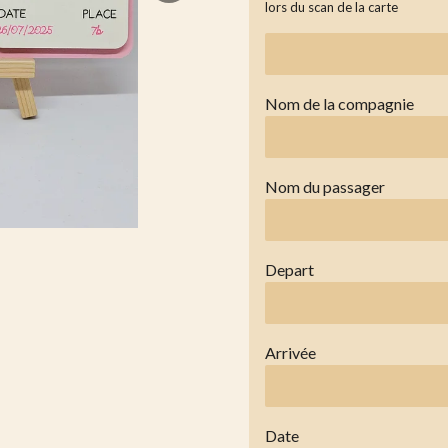
lors du scan de la carte
Nom de la compagnie
Nom du passager
Depart
Arrivée
Date