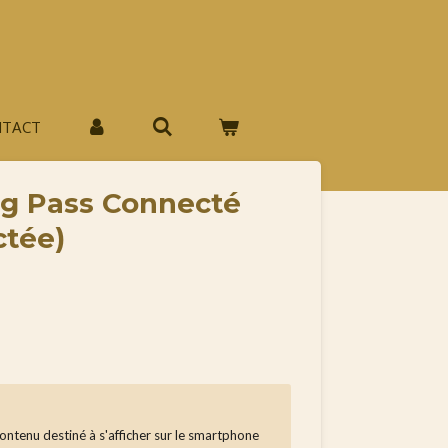
NTACT
ng Pass Connecté
ctée)
 contenu destiné à s'afficher sur le smartphone