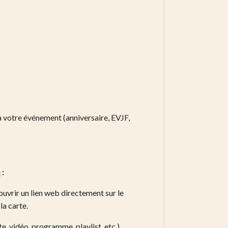
:
votre événement (anniversaire, EVJF,
e
:
uvrir un lien web directement sur le
la carte.
ite, vidéo, programme, playlist, etc.).