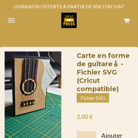
LIVRAISON OFFERTE À PARTIR DE 45€ D'ACHAT
Passer
au
contenu
principal
Carte en forme
de guitare🎸 -
Fichier SVG
(Cricut
compatible)
Fichier SVG
2,00 €
Ajouter